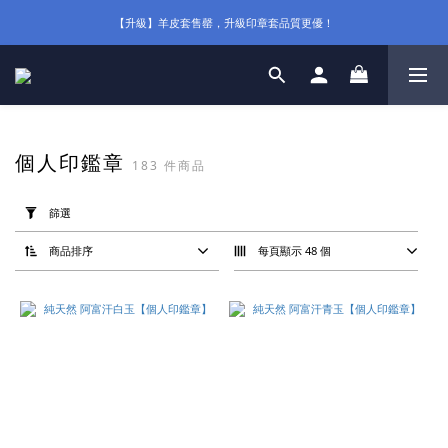
【升級】羊皮套售罄，升級印章套品質更優！
個人印鑑章
183 件商品
套
用
篩選
篩
選
(0/20)
商品排序
每頁顯示 48 個
價格
(NT$)
~