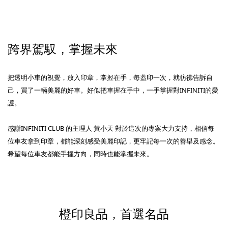
跨界駕馭，掌握未來
把透明小車的視覺，放入印章，掌握在手，每蓋印一次，就彷彿告訴自
己，買了一輛美麗的好車。好似把車握在手中，一手掌握對INFINITI的愛
護。
感謝INFINITI CLUB 的主理人 黃小天 對於這次的專案大力支持，相信每
位車友拿到印章，都能深刻感受美麗印記，更牢記每一次的善舉及感念。
希望每位車友都能手握方向，同時也能掌握未來。
橙印良品，首選名品