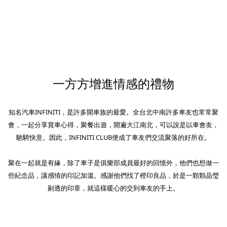
一方方增進情感的禮物
知名汽車INFINITI，是許多開車族的最愛。全台北中南許多車友也常常聚
會，一起分享賞車心得，聚餐出遊，開遍大江南北，可以說是以車會友，
馳騁快意。因此，INFINITI CLUB便成了車友們交流聚落的好所在。
聚在一起就是有緣，除了車子是俱樂部成員最好的回憶外，他們也想做一
些紀念品，讓感情的印記加溫。感謝他們找了橙印良品，於是一顆顆晶瑩
剔透的印章，就這樣暖心的交到車友的手上。