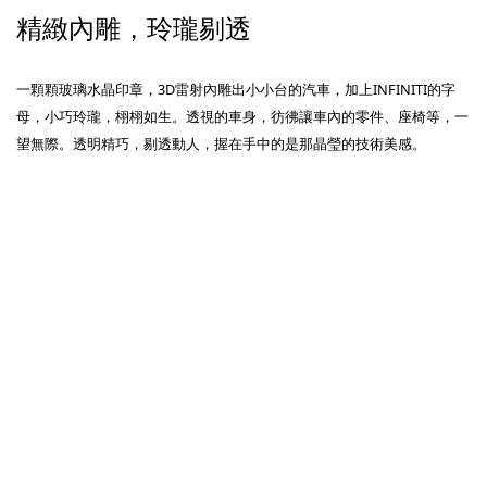
精緻內雕，玲瓏剔透
一顆顆玻璃水晶印章，3D雷射內雕出小小台的汽車，加上INFINITI的字
母，小巧玲瓏，栩栩如生。透視的車身，彷彿讓車內的零件、座椅等，一
望無際。透明精巧，剔透動人，握在手中的是那晶瑩的技術美感。