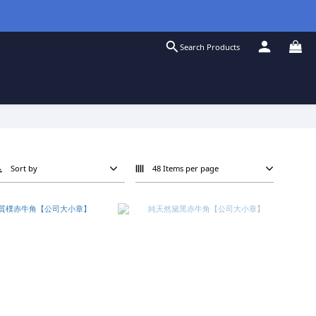
Search Products
Sort by
48 Items per page