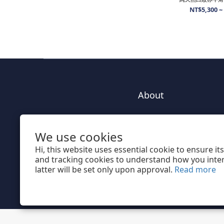
NT$5,300 ~
About
Brand Story
We use cookies
Our Values
Our Team
Hi, this website uses essential cookie to ensure i
and tracking cookies to understand how you intera
latter will be set only upon approval.
Read more