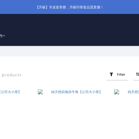
【升級】羊皮套售罄，升級印章套品質更優！
作
Filter
 products