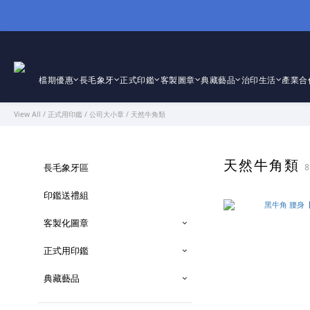
檔期優惠
長毛象牙
正式印鑑
客製圖章
典藏藝品
治印生活
產業合
View All
/
正式用印鑑
/
公司大小章
/
天然牛角類
天然牛角類
長毛象牙區
8
印鑑送禮組
客製化圖章
正式用印鑑
典藏藝品