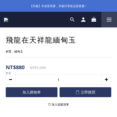
【升級】羊皮套售罄，升級印章套品質更優！
飛龍在天祥龍緬甸玉
材質：緬甸玉
NT$880
NT$1,000
數量
加入購物車
立即購買
加入追蹤清單