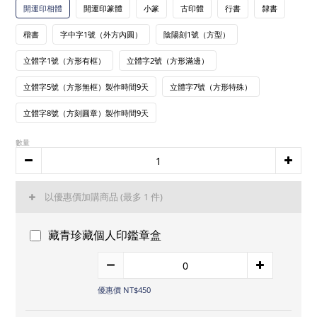
開運印相體
開運印篆體
小篆
古印體
行書
隸書
楷書
字中字1號（外方內圓）
陰陽刻1號（方型）
立體字1號（方形有框）
立體字2號（方形滿邊）
立體字5號（方形無框）製作時間9天
立體字7號（方形特殊）
立體字8號（方刻圓章）製作時間9天
數量
以優惠價加購商品
(最多 1 件)
藏青珍藏個人印鑑章盒
優惠價 NT$450