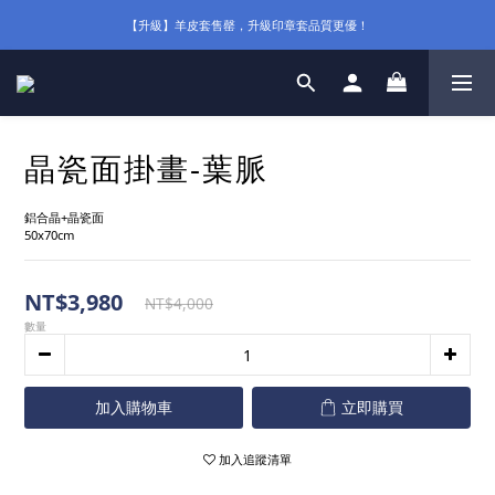
【升級】羊皮套售罄，升級印章套品質更優！
晶瓷面掛畫-葉脈
鋁合晶+晶瓷面
50x70cm
NT$3,980
NT$4,000
數量
加入購物車
立即購買
加入追蹤清單