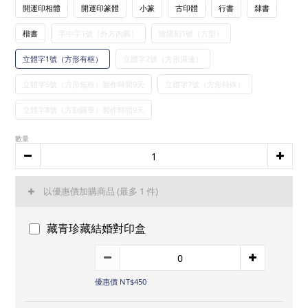
開運印相體
開運印篆體
小篆
古印體
行書
隸書
楷書
字中字1號（外方內圓）
陰陽刻1號（方型）
立體字1號（方形有框）
立體字2號（方形滿邊）
立體字5號（方形無框）製作時間9天
立體字7號（方形特殊）
立體字8號（方刻圓章）製作時間9天
數量
以優惠價加購商品
(最多 1 件)
藏青珍藏結婚對印盒
優惠價 NT$450