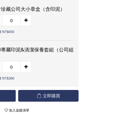
青珍藏公司大小章盒（含印泥）
 NT$650
印專屬印泥&清潔保養套組（公司組
）
 NT$360
立即購買
加入追蹤清單