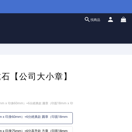
找商品
立即購買
虎石【公司大小章】
mm x 印身60mm）+6分經典款 圓章（印面18mm x 印
 x 印身60mm）+6分經典款 圓章（印面18mm
 x 印身75mm）+6分高升款 方章（印面18mm