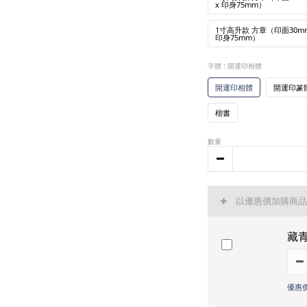
x 印身75mm）
1寸高升款 方章（印面30mm
印身75mm）
字體
: 開運印相體
開運印相體
開運印篆
楷書
數量
以優惠價加購商
藏
優惠價