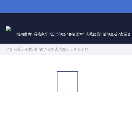
檔期優惠
長毛象牙
正式印鑑
客製圖章
典藏藝品
治印生活
產業合
全部商品
/
正式用印鑑
/
公司大小章
/
天然玉石類