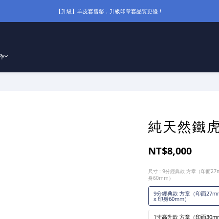
【升級】羊皮套售罄，升級印章套品質更優！
作
純天然鐵
NT$8,000
尺寸
: 9分經典款 方章（印面27
身60mm）
9分經典款 方章（印面27mm
x 印身60mm）
1寸高升款 方章（印面30mm