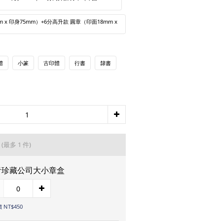
 x 印身75mm）+6分高升款 圓章（印面18mm x
體
小篆
古印體
行書
隸書
品
(最多 1 件)
青珍藏公司大小章盒
 NT$450