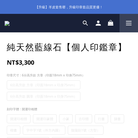
【升級】羊皮套售罄，升級印章套品質更優！
純天然藍線石【個人印鑑章】
NT$3,300
印章尺寸
: 6分高升款 方章（印面18mm x 印身75mm）
6分高升款 方章（印面18mm x 印身75mm）
6分高升款 圓章（印面18mm x 印身75mm）
刻印字體
: 開運印相體
開運印相體
開運印篆體
小篆
古印體
行書
隸書
楷書
字中字1號（外方內圓）
陰陽刻1號（方型）