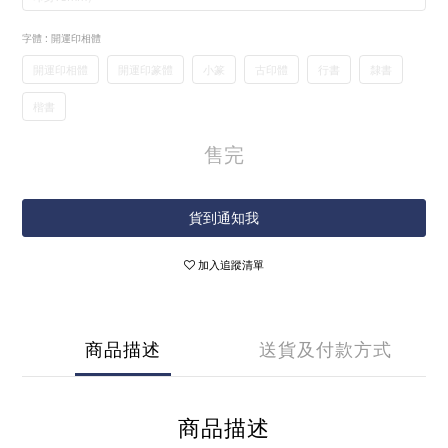
字體
: 開運印相體
開運印相體
開運印篆體
小篆
古印體
行書
隸書
楷書
售完
貨到通知我
加入追蹤清單
商品描述
送貨及付款方式
商品描述