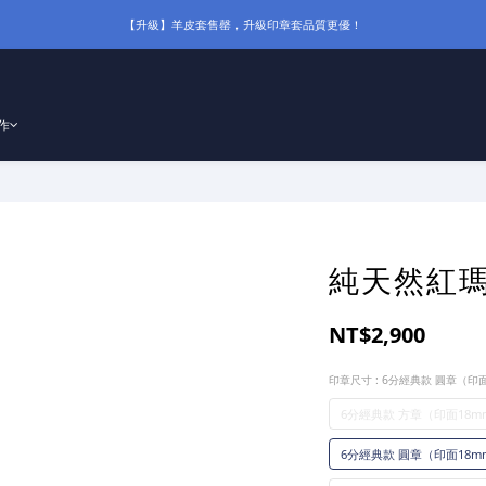
【升級】羊皮套售罄，升級印章套品質更優！
作
純天然紅
NT$2,900
印章尺寸
: 6分經典款 圓章（印面
6分經典款 方章（印面18mm
6分經典款 圓章（印面18mm