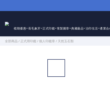
檔期優惠
長毛象牙
正式印鑑
客製圖章
典藏藝品
治印生活
產業合
全部商品
/
正式用印鑑
/
個人印鑑章
/
天然玉石類