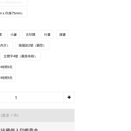
 x 印身75mm）
 x 印身75mm）
體
小篆
古印體
行書
隸書
圓內方）
陰陽刻2號（圓型）
立體字4號（圓形有框）
作時間9天
作時間9天
品
(最多 1 件)
青珍藏個人印鑑章盒