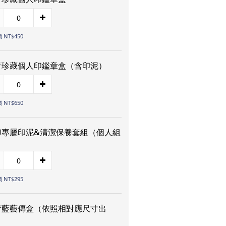
 NT$450
青珍藏個人印鑑章盒（含印泥）
 NT$650
印專屬印泥&清潔保養套組（個人組
）
 NT$295
青藍藝傳盒（依照相對應尺寸出
）