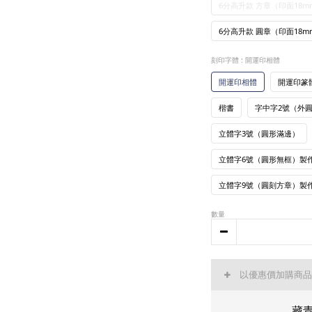
6分高升款 方章（印面18mm
6分高升款 圓章（印面18mm
刻印字體
: 開運印相體
開運印相體
開運印篆
楷書
字中字2號（外
立體字3號（圓形滿邊）
立體字6號（圓形無框）製
立體字9號（圓刻方章）製
數量
以優惠價加購商
藏