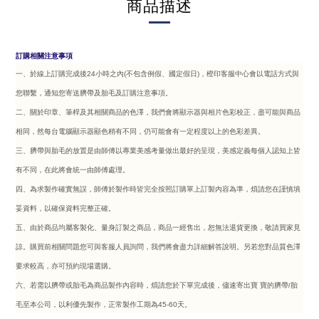
商品描述
訂購相關注意事項
一、於線上訂購完成後24小時之內
(不包含例假、國定假日)
，橙印客服中心會以電話方式
與
您聯繫，
通
知您寄送臍帶及胎毛及訂購注意事項。
二、關於印章、筆桿及其相關商品的色澤，我們會將顯示器與相片色彩校正，
盡可能與
商品
相同，然每台電腦顯示器顯色稍有不同，仍可能會有一定程度以上
的色
彩差
異。
三、臍帶與胎毛的放置是由師傅以專業美感考量做出最好的呈現，美感定義每
個人
認知上皆
有不同，在此將會統一由師傅處理。
四、為求製作確實無誤，師傅於製作時皆完全按照訂購單上訂製內容為準，煩
請您
在謹慎填
妥資料，以確保資料完整正確。
五、由於商品均屬客製化、量身訂製之商品，商品一經售出，恕無法退貨更換
，
敬
請買家見
諒。購買前相關問題您可與客服人員詢問，我們將會盡力詳
細解
答說
明。另若您對品質色澤
要求較高，亦可預約現場選購。
六、若需以臍帶或胎毛為商品製作內容時，煩請您於下單完成後，儘速寄出寶
寶
的
臍帶/胎
毛至本公司，以利優先製作，正常製作工期為45-60天。