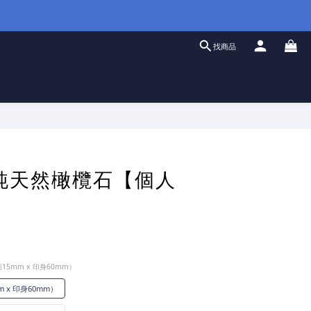
找商品
立即購買
純天然橄欖石【個人
15mm x 印身60mm）
 x 印身60mm）