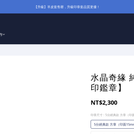
【升級】羊皮套售罄，升級印章套品質更優！
作
水晶奇緣 
印鑑章】
NT$2,300
印章尺寸
: 5分經典款 方章（印面
5分經典款 方章（印面15mm