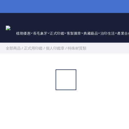
檔期優惠
長毛象牙
正式印鑑
客製圖章
典藏藝品
治印生活
產業合
全部商品
/
正式用印鑑
/
個人印鑑章
/
特殊材質類