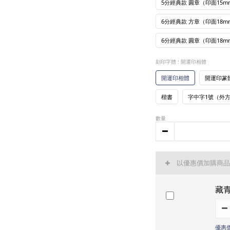
5分經典款 圓章（印面15mm
6分經典款 方章（印面18mm
6分經典款 圓章（印面18mm
刻印字體
: 開運印相體
開運印相體
開運印篆
楷書
字中字1號（外
數量
以優惠價加購商
藏
優惠價