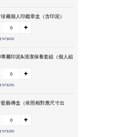
青珍藏個人印鑑章盒（含印泥）
 NT$650
印專屬印泥&清潔保養套組（個人組
）
 NT$295
青藍藝傳盒（依照相對應尺寸出
）
 NT$300