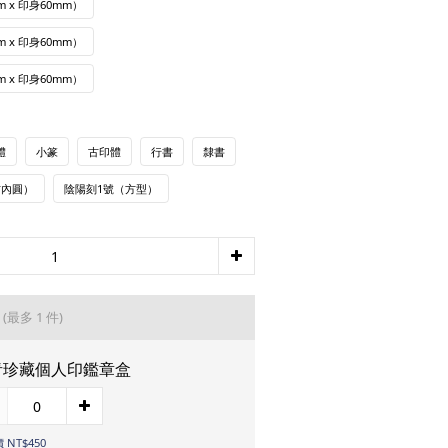
 x 印身60mm）
 x 印身60mm）
 x 印身60mm）
體
小篆
古印體
行書
隸書
方內圓）
陰陽刻1號（方型）
品
(最多 1 件)
青珍藏個人印鑑章盒
 NT$450