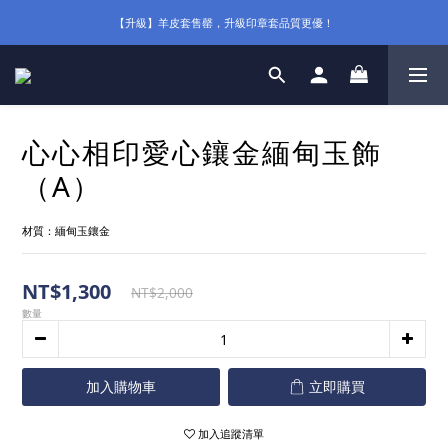
【升級】羊皮套售罄，升級印章套品質更優！
心心相印愛心鑲金緬甸玉飾
（A）
材質：緬甸玉鑲金
NT$1,300
NT$2,000
數量
加入購物車
立即購買
加入追蹤清單