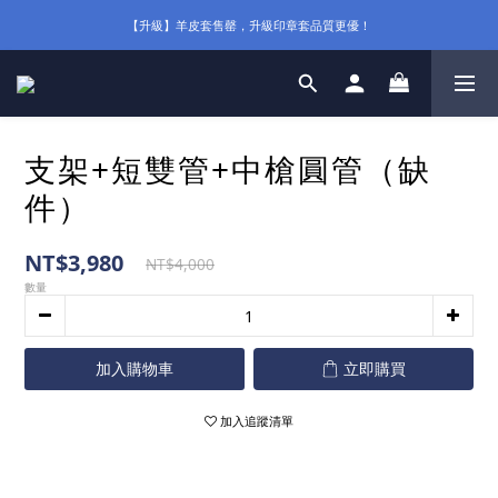
【升級】羊皮套售罄，升級印章套品質更優！
支架+短雙管+中槍圓管（缺
件）
NT$3,980
NT$4,000
數量
加入購物車
立即購買
加入追蹤清單